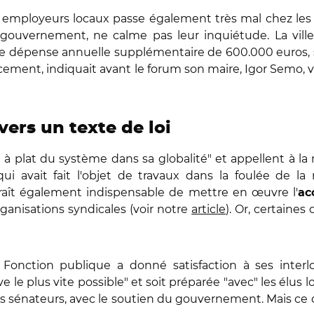
 employeurs locaux passe également très mal chez les 
e gouvernement, ne calme pas leur inquiétude. La ville
une dépense annuelle supplémentaire de 600.000 euros, s
ment, indiquait avant le forum son maire, Igor Semo, vi
vers un texte de loi
 plat du système dans sa globalité" et appellent à la 
qui avait fait l'objet de travaux dans la foulée de l
paraît également indispensable de mettre en œuvre l'
ac
rganisations syndicales (voir notre
article
). Or, certaine
a Fonction publique a donné satisfaction à ses interl
rrive le plus vite possible" et soit préparée "avec" les él
 des sénateurs, avec le soutien du gouvernement. Mais ce