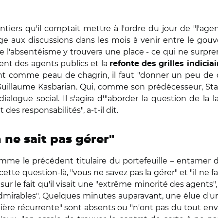
antiers qu'il comptait mettre à l'ordre du jour de "l'age
rouge aux discussions dans les mois à venir entre le go
re l'absentéisme y trouvera une place - ce qui ne surprendr
ent des agents publics et la
refonte des grilles indiciai
ent comme peau de chagrin, il faut "donner un peu de
 Guillaume Kasbarian. Qui, comme son prédécesseur, Sta
logue social. Il s'agira d'"aborder la question de la 
des responsabilités", a-t-il dit.
 ne sait pas gérer"
mme le précédent titulaire du portefeuille – entamer d
cette question-là, "vous ne savez pas la gérer" et "il ne fa
sur le fait qu'il visait une "extrême minorité des agents
irables". Quelques minutes auparavant, une élue d'u
ière récurrente" sont absents ou "n'ont pas du tout envie