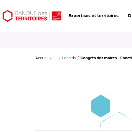
Aller
Aller
Ouvrir
Expertises et territoires
D
au
au
les
contenu
menu
outils
principal
principal
d'accessibilité
Accueil
...
Localtis
Congrès des maires – Fonctio