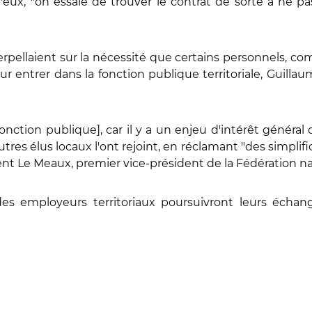
'eux, "on essaie de trouver le contrat
de sorte à ne pas
interpellaient sur la nécessité que certains personnels, c
r entrer dans la fonction publique territoriale, Guillau
fonction publique], car il y a un enjeu d'intérêt général d
res élus locaux l'ont rejoint, en réclamant "des simplific
ncent Le Meaux, premier vice-président de la Fédération 
es employeurs territoriaux poursuivront leurs échan