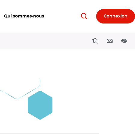
Qui sommes-nous
Connexion
Rechercher
Directions région
Contact
Acces