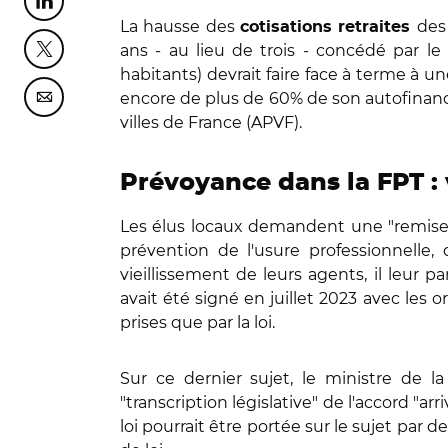
Partager cette page sur Linkedin
La hausse des
des
cotisations retraites
ans - au lieu de trois - concédé par l
Partager cette page sur Twitter
habitants) devrait faire face à terme à 
encore de plus de 60% de son autofinance
Partager cette page sur Courriel
villes de France (APVF).
Prévoyance dans la FPT : 
Les élus locaux demandent une "remise à
prévention de l'usure professionnelle, 
vieillissement de leurs agents, il leur 
avait été signé en juillet 2023 avec les o
prises que par la loi.
Sur ce dernier sujet, le ministre de l
"transcription législative" de l'accord "a
loi pourrait être portée sur le sujet par