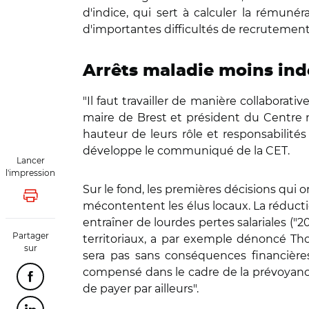
d'indice, qui sert à calculer la rémuné
d'importantes difficultés de recrutement
Arrêts maladie moins inde
"Il faut travailler de manière collabora
maire de Brest et président du Centre na
hauteur de leurs rôle et responsabilité
développe le communiqué de la CET.
Lancer
l'impression
Sur le fond, les premières décisions qui
Lancer l'impression
mécontentent les élus locaux. La réduct
entraîner de lourdes pertes salariales ("2
Partager
territoriaux, a par exemple dénoncé T
sur
sera pas sans conséquences financières
compensé dans le cadre de la prévoyance. 
Partager cette page sur Facebook
de payer par ailleurs".