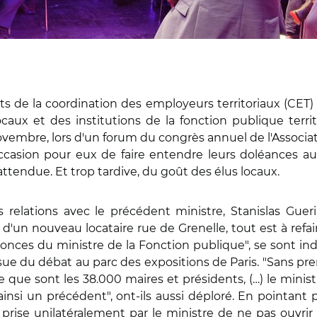
ts de la coordination des employeurs territoriaux (CET) –
caux et des institutions de la fonction publique territ
 novembre, lors d'un forum du congrès annuel de l'Associ
'occasion pour eux de faire entendre leurs doléances a
attendue. Et trop tardive, du goût des élus locaux.
tes relations avec le précédent ministre, Stanislas Gu
 d'un nouveau locataire rue de Grenelle, tout est à refai
nces du ministre de la Fonction publique", se sont ind
ue du débat au parc des expositions de Paris. "Sans pren
que sont les 38.000 maires et présidents, (…) le mini
ainsi un précédent", ont-ils aussi déploré. En pointant pa
n prise unilatéralement par le ministre de ne pas ouvr