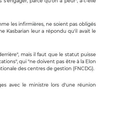
 s'engager, parce qu'on a peur", a-t-elle
omme les infirmières, ne soient pas obligés
me Kasbarian leur a répondu qu'il avait le
errière", mais il faut que le statut puisse
ations", qui "ne doivent pas être à la Elon
nationale des centres de gestion (FNCDG).
ges avec le ministre lors d'une réunion