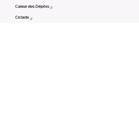
Caisse des Dépôts
Ciclade
CDC-Net
Consignations
Portail Open Data CDC
Restez connectés
LinkedIn
Youtube
Instagram
RSS
Mentions légales
CGU
Données personnelles
Accessibilité : non conforme
DSP2
Instruments financiers
Gestion des cookies