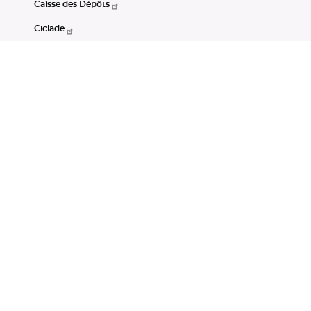
Caisse des Dépôts
Ciclade
CDC-Net
Consignations
Portail Open Data CDC
Restez connectés
LinkedIn
Youtube
Instagram
RSS
Mentions légales
CGU
Données personnelles
Accessibilité : non conforme
DSP2
Instruments financiers
Gestion des cookies
© Banque des Territoires 2026. Tous droits réservés.