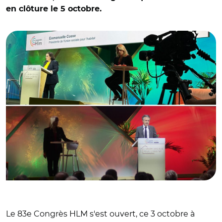
en clôture le 5 octobre.
© @BanqueDesTerr et @Prefet44/ Emmanuelle Cosse et
Christophe Béchu
Le 83e Congrès HLM s'est ouvert, ce 3 octobre à