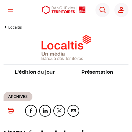
Menu
Aller
Aller
Ouvrir
Rechercher
au
au
les
contenu
menu
outils
Localtis
principal
principal
d'accessibilité
L'édition du jour
Présentation
ARCHIVES
Lancer l'impression
Partager cette page sur Facebook
Partager cette page sur Linkedin
Partager cette page sur Twitter
Partager cette page sur Co