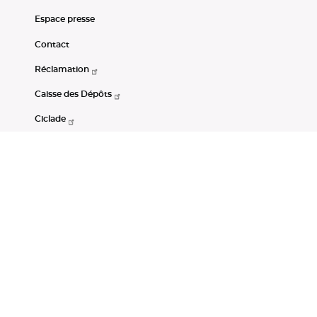
Espace presse
Contact
Réclamation
Caisse des Dépôts
Ciclade
CDC-Net
Consignations
Portail Open Data CDC
Restez connectés
LinkedIn
Youtube
Instagram
RSS