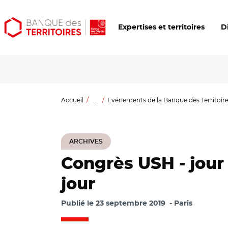
Aller
Aller
Ouvrir
Expertises et territoires
D
au
au
les
contenu
menu
outils
principal
principal
d'accessibilité
Accueil
...
Evénements de la Banque des Territoir
ARCHIVES
Congrès USH - jour 
jour
Publié le
23 septembre 2019
Paris