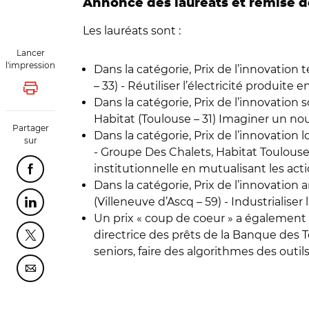
Annonce des lauréats et remise 
Les lauréats sont :
Lancer
l'impression
Dans la catégorie, Prix de l’innovatio
– 33) - Réutiliser l’électricité produite 
Lancer l'impression
Dans la catégorie, Prix de l’innovation
Habitat (Toulouse – 31) Imaginer un no
Partager
Dans la catégorie, Prix de l’innovation
sur
- Groupe Des Chalets, Habitat Toulouse e
institutionnelle en mutualisant les acti
Partager cette page sur Facebook
Dans la catégorie, Prix de l’innovation 
(Villeneuve d’Ascq – 59) - Industrialise
Partager cette page sur Linkedin
Un prix « coup de coeur » a également é
directrice des prêts de la Banque des Te
Partager cette page sur Twitter
seniors, faire des algorithmes des outils
Partager cette page sur Courriel