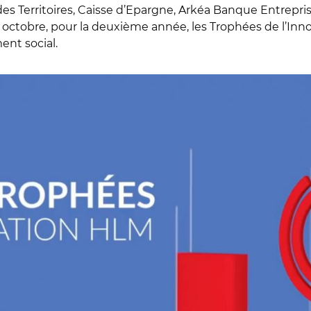
des Territoires, Caisse d’Epargne, Arkéa Banque Entrepris
1 octobre, pour la deuxième année, les Trophées de l’I
ent social.