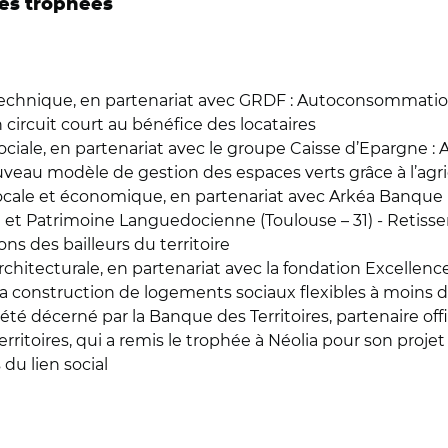
des trophées
n technique, en partenariat avec GRDF : Autoconsommatio
en circuit court au bénéfice des locataires
 sociale, en partenariat avec le groupe Caisse d’Epargne :
uveau modèle de gestion des espaces verts grâce à l’agr
 locale et économique, en partenariat avec Arkéa Banque E
t Patrimoine Languedocienne (Toulouse – 31) - Retisser le 
ons des bailleurs du territoire
architecturale, en partenariat avec la fondation Excellenc
r la construction de logements sociaux flexibles à moins 
té décerné par la Banque des Territoires, partenaire off
rritoires, qui a remis le trophée à Néolia pour son proje
 du lien social