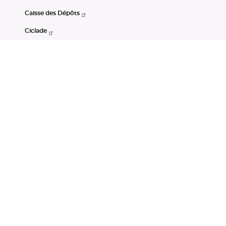
Caisse des Dépôts
Ciclade
CDC-Net
Consignations
Portail Open Data CDC
Restez connectés
LinkedIn
Youtube
Instagram
RSS
Mentions légales
CGU
Données personnelles
Accessibilité : non conforme
DSP2
Instruments financiers
Gestion des cookies