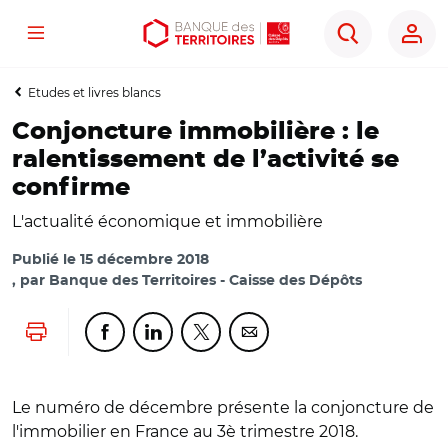
Menu
Aller
Aller
Ouvrir
Rechercher
au
au
les
contenu
menu
outils
Etudes et livres blancs
principal
principal
d'accessibilité
Conjoncture immobilière : le
ralentissement de l’activité se
confirme
L'actualité économique et immobilière
Publié le
15 décembre 2018
par
Banque des Territoires - Caisse des Dépôts
Lancer l'impression
Partager cette page sur Facebook
Partager cette page sur Linkedin
Partager cette page sur Twitter
Partager cette page sur Co
Le numéro de décembre présente la conjoncture de
l'immobilier en France au 3è trimestre 2018.