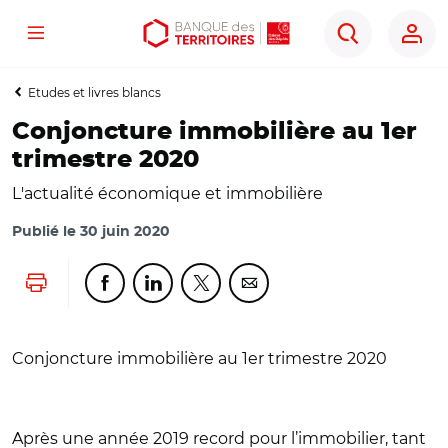
Menu
Aller
Aller
Ouvrir
Rechercher
au
au
les
contenu
menu
outils
Etudes et livres blancs
principal
principal
d'accessibilité
Conjoncture immobilière au 1er
trimestre 2020
L'actualité économique et immobilière
Publié le
30 juin 2020
Lancer l'impression
Partager cette page sur Facebook
Partager cette page sur Linkedin
Partager cette page sur Twitter
Partager cette page sur Co
Conjoncture immobilière au 1er trimestre 2020
Après une année 2019 record pour l’immobilier, tant