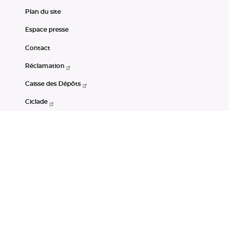
Plan du site
Espace presse
Contact
Réclamation
Caisse des Dépôts
Ciclade
CDC-Net
Consignations
Portail Open Data CDC
Restez connectés
LinkedIn
Youtube
Instagram
RSS