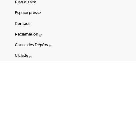
Plan du site
Espace presse
Contact
Réclamation
Caisse des Dépôts
Ciclade
CDC-Net
Consignations
Portail Open Data CDC
Restez connectés
LinkedIn
Youtube
Instagram
RSS