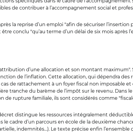
s actions spécifiques dans le cadre de l’accompagnement s
ibles de contribuer à l’accompagnement social et profes
s la reprise d’un emploi "afin de sécuriser l’insertion 
être conclu "qu’au terme d’un délai de six mois après l’e
’attribution d’une allocation et son montant maximum".
nction de l’inflation. Cette allocation, qui dépendra des 
as de rattachement à un foyer fiscal non imposable et 
ère tranche du barème de l’impôt sur le revenu. Dans le c
on de rupture familiale, ils sont considérés comme "fis
de décret distingue les ressources intégralement déductib
ns le cadre d’un parcours en école de la deuxième chance
 partielle, indemnités…). Le texte précise enfin l’ensembl