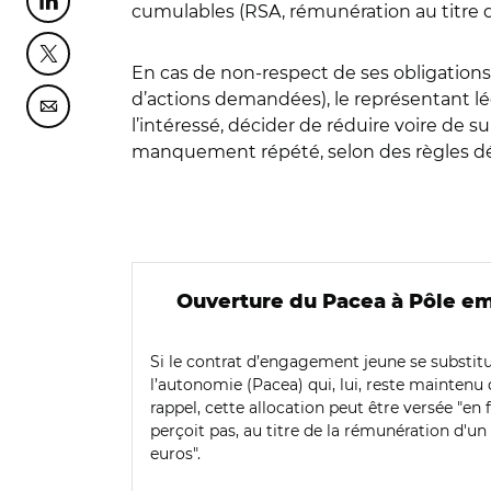
Partager cette page sur Linkedin
cumulables (RSA, rémunération au titre du 
Partager cette page sur Twitter
En cas de non-respect de ses obligations 
d’actions demandées), le représentant lég
Partager cette page sur Courriel
l’intéressé, décider de réduire voire de 
manquement répété, selon des règles défi
Ouverture du Pacea à Pôle em
Si le contrat d’engagement jeune se substitu
l’autonomie (Pacea) qui, lui, reste maintenu 
rappel, cette allocation peut être versée "en f
perçoit pas, au titre de la rémunération 
euros".