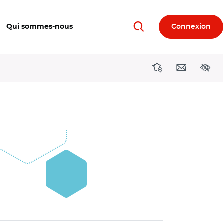
Qui sommes-nous
Connexion
Rechercher
Directions région
Contact
Acces