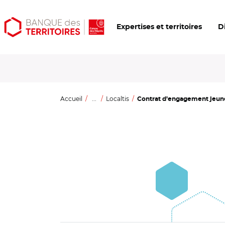
Aller
Aller
Ouvrir
Expertises et territoires
D
au
au
les
contenu
menu
outils
principal
principal
d'accessibilité
Accueil
...
Localtis
Contrat d’engagement jeune :