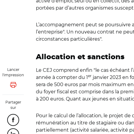
active d’emploi, seul ou en collectif, de
portées par d’autres organismes suscept
L’accompagnement peut se poursuivre aprè
l’entreprise". Un nouveau contrat ne peut 
circonstances particulières".
Allocation et sanctions
Lancer
Le CEJ comprend enfin "le cas échéant l
l'impression
er
année à compter du 1
janvier 2023 en fo
sera de 500 euros par mois maximum en c
Lancer l'impression
du foyer fiscal est comprise dans la premi
à 200 euros. Quant aux jeunes en situati
Partager
sur
Pour le calcul de l’allocation, le projet 
Partager cette page sur Facebook
rémunération au titre de stagiaire ou da
partiellement (activité salariée, activité