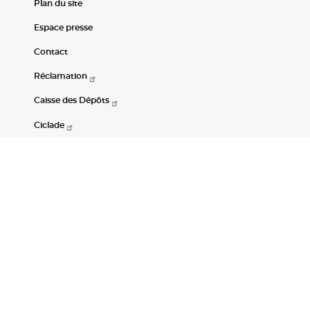
Plan du site
Espace presse
Contact
Réclamation
Caisse des Dépôts
Ciclade
CDC-Net
Consignations
Portail Open Data CDC
Restez connectés
LinkedIn
Youtube
Instagram
RSS