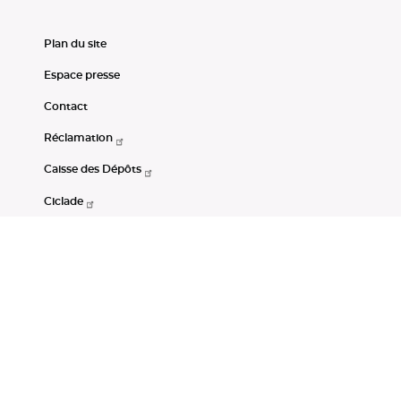
Plan du site
Espace presse
Contact
Réclamation
Caisse des Dépôts
Ciclade
CDC-Net
Consignations
Portail Open Data CDC
Restez connectés
LinkedIn
Youtube
Instagram
RSS