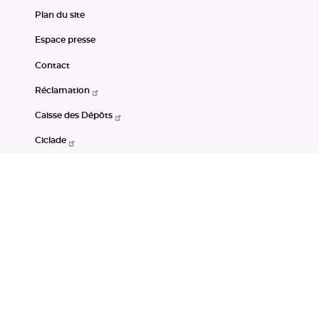
Plan du site
Espace presse
Contact
Réclamation
Caisse des Dépôts
Ciclade
CDC-Net
Consignations
Portail Open Data CDC
Restez connectés
LinkedIn
Youtube
Instagram
RSS