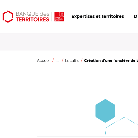
Aller
Aller
Ouvrir
Expertises et territoires
D
au
au
les
contenu
menu
outils
principal
principal
d'accessibilité
Accueil
...
Localtis
Création d'une foncière de b