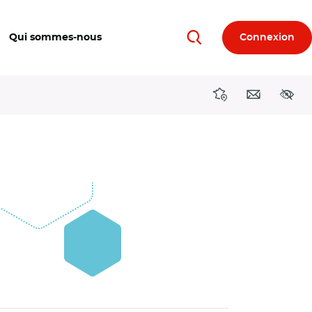
Qui sommes-nous
Connexion
Rechercher
Directions région
Contact
Acces