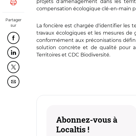
projets d’aménagement dans les territo
Lancer l'impression
compensation écologique clé-en-main po
Partager
La foncière est chargée d'identifier les 
sur
travaux écologiques et les mesures de g
conformément aux préconisations définies
Partager cette page sur Facebook
solution concrète et de qualité pour 
Territoires et CDC Biodiversité.
Partager cette page sur Linkedin
Partager cette page sur Twitter
Partager cette page sur Courriel
Abonnez-vous à
Localtis !