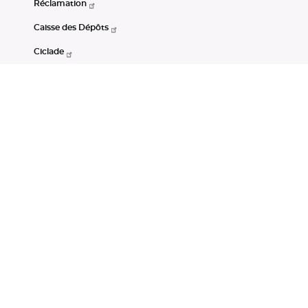
Réclamation
Caisse des Dépôts
Ciclade
CDC-Net
Consignations
Portail Open Data CDC
Restez connectés
LinkedIn
Youtube
Instagram
RSS
Mentions légales
CGU
Données personnelles
Accessibilité : non conforme
DSP2
Instruments financiers
Gestion des cookies