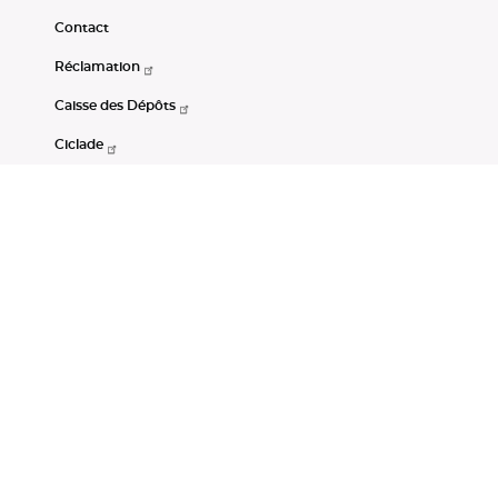
Contact
Réclamation
Caisse des Dépôts
Ciclade
CDC-Net
Consignations
Portail Open Data CDC
Restez connectés
LinkedIn
Youtube
Instagram
RSS