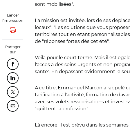
sont mobilisées".
Lancer
La mission est invitée, lors de ses déplac
l'impression
locaux". "Les solutions que vous proposere
Lancer l'impression
territoires tout en étant personnalisable
de "réponses fortes dès cet été".
Partager
sur
Voilà pour le court terme. Mais il est ég
l'accès à des soins urgents et non progra
Partager cette page sur Facebook
santé". En dépassant évidemment le seul c
Partager cette page sur Linkedin
A ce titre, Emmanuel Marcon a rappelé ce 
Partager cette page sur Twitter
tarification à l'activité, formation de d
avec ses volets revalorisations et investis
Partager cette page sur Courriel
"quittent la profession".
Là encore, il est prévu dans les semaines 