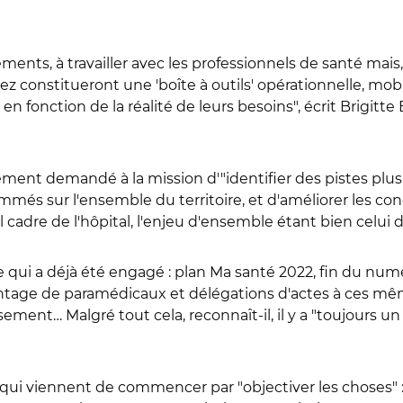
ements, à travailler avec les professionnels de santé mais,
z constitueront une 'boîte à outils' opérationnelle, mobi
s en fonction de la réalité de leurs besoins", écrit Brig
alement demandé à la mission d'"identifier des pistes plu
mmés sur l'ensemble du territoire, et d'améliorer les con
adre de l'hôpital, l'enjeu d'ensemble étant bien celui de
qui a déjà été engagé : plan Ma santé 2022, fin du numeru
avantage de paramédicaux et délégations d'actes à ces mê
sement… Malgré tout cela, reconnaît-il, il y a "toujours un
qui viennent de commencer par "objectiver les choses" : "