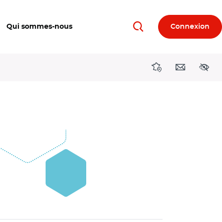
Qui sommes-nous
Connexion
Rechercher
Directions région
Contact
Acces