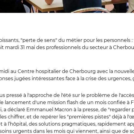
ssants, "perte de sens" du métier pour les personnels :
t mardi 31 mai des professionnels du secteur à Cherbo
s-midi au Centre hospitalier de Cherbourg avec la nouvelle
nses jugées intéressantes face à la crise des urgences, 
s pressé à l'approche de l'été sur le problème de l'accè
 le lancement d'une mission flash de un mois confiée à 
i, a déclaré Emmanuel Macron à la presse, de "regarder par
e les chiffrer, et de repérer les "premières pistes" déjà 
le et à l’hôpital, des solutions pragmatiques, rapidement app
x soins urgents dans les mois qui viennent, ainsi que de