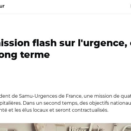
ur
ission flash sur l'urgence,
 long terme
résident de Samu-Urgences de France, une mission de qu
talières. Dans un second temps, des objectifs nationaux
nté et les élus locaux et seront contractualisés.
n/ Emmanuel Macron et Brigitte Bourguignon au Centre Hospi