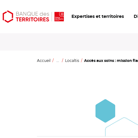
Aller
Aller
Ouvrir
Expertises et territoires
D
au
au
les
contenu
menu
outils
principal
principal
d'accessibilité
Accueil
...
Localtis
Accès aux soins : mission flas