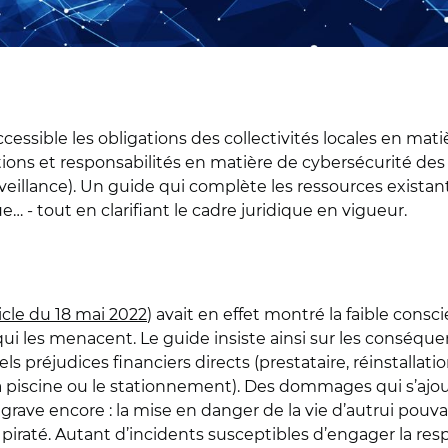
ssible les obligations des collectivités locales en mat
ions et responsabilités en matière de cybersécurité des 
lveillance). Un guide qui complète les ressources exist
… - tout en clarifiant le cadre juridique en vigueur.
icle du 18 mai 2022
) avait en effet montré la faible consci
 qui les menacent. Le guide insiste ainsi sur les conséq
els préjudices financiers directs (prestataire, réinstallati
 piscine ou le stationnement). Des dommages qui s’ajout
us grave encore : la mise en danger de la vie d’autrui pouv
piraté. Autant d’incidents susceptibles d’engager la respo