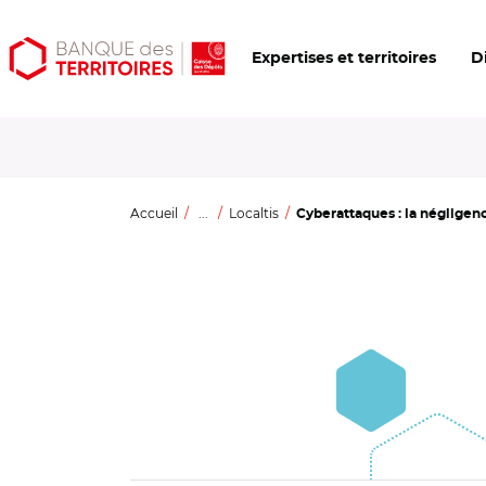
Aller
Aller
Ouvrir
Expertises et territoires
D
au
au
les
contenu
menu
outils
principal
principal
d'accessibilité
Accueil
...
Localtis
Cyberattaques : la négligence