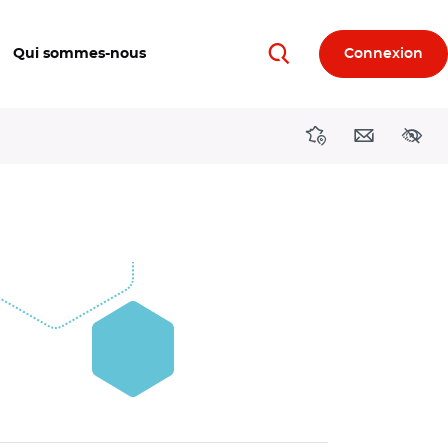
Qui sommes-nous
Connexion
Rechercher
Directions région
Contact
Acces