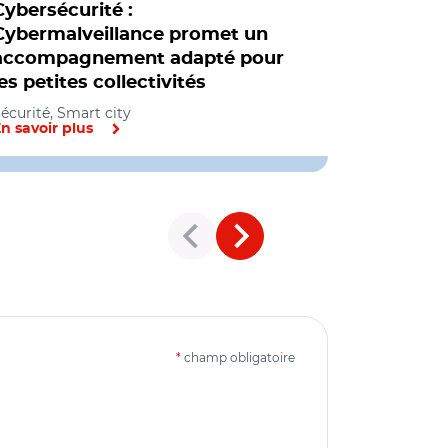
Cybersécurité :
Ces peti
Cybermalveillance promet un
croient à 
accompagnement adapté pour
cyberatt
les petites collectivités
Numérique, 
écurité, Smart city
n savoir plus
En savoir pl
*
champ obligatoire