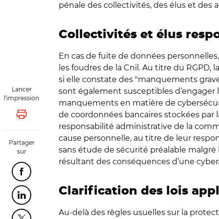
pénale des collectivités, des élus et des 
Collectivités et élus res
En cas de fuite de données personnelles, 
les foudres de la Cnil. Au titre du RGPD,
si elle constate des "manquements grave
Lancer
sont également susceptibles d’engager la re
l'impression
manquements en matière de cybersécurité.
de coordonnées bancaires stockées par l
Lancer l'impression
responsabilité administrative de la com
cause personnelle, au titre de leur respons
Partager
sans étude de sécurité préalable malgré l
sur
résultant des conséquences d’une cyberat
Partager cette page sur Facebook
Clarification des lois app
Partager cette page sur Linkedin
Au-delà des règles usuelles sur la protec