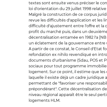
textes sont ensuite venus préciser le con
loi d'orientation du 29 juillet 1998 relati
Malgré la construction de ce corpus jur
revue les difficultés d'application et les
difficulté d'ajustement entre l'offre et l
profit du marché puis, dans un deuxième te
décentralisation entamée en 1982 l'a [NB : 
un éclatement de la gouvernance entre un
A partir de ce constat, le Conseil d'Etat
refondation ex nihilo revendiqué en intro
documents d'urbanisme (Sdau, POS et PLU)
sociaux pour tout programme immobilier d
logement. Sur ce point, il estime que les c
laquelle il existe déjà un cadre juridiqu
permettant de "favoriser une responsabili
prépondérant". Cette décentralisation dev
niveau régional apparaît être le seul pert
logements HLM.