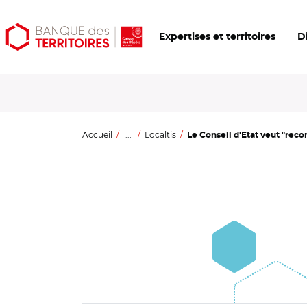
Aller
Aller
Ouvrir
Expertises et territoires
D
au
au
les
contenu
menu
outils
principal
principal
d'accessibilité
Accueil
...
Localtis
Le Conseil d'Etat veut "recons