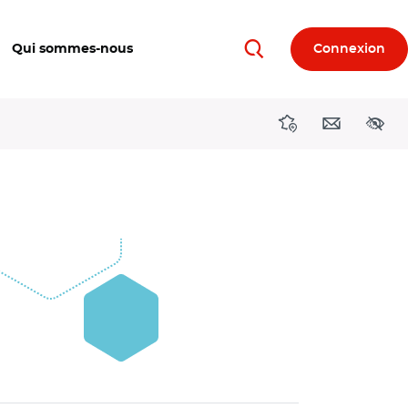
Qui sommes-nous
Connexion
Rechercher
Directions région
Contact
Acces