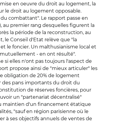
 mise en oeuvre du droit au logement, la
7 sur le droit au logement opposable.
 du combattant". Le rapport passe en
), au premier rang desquelles figurent la
près la période de la reconstruction, au
, le Conseil d'Etat relève que "la
e et le foncier. Un malthusianisme local et
 mutuellement - en ont résulté".
si elles n'ont pas toujours l'aspect de
ort propose ainsi de "mieux articuler" les
une obligation de 20% de logement
r des pans importants du droit du
 constitution de réserves foncières, pour
uvoir un "partenariat décentralisé"
t au maintien d'un financement étatique
ités, "sauf en région parisienne où le
cer à ses objectifs annuels de ventes de