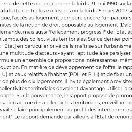
tenu de cette notion, comme la loi du 31 mai 1990 sur la
ve à la lutte contre les exclusions ou la loi du 5 mars 200
idique, l'accès au logement demeure encore "un parcours
 limites de la notion de droit opposable au logement (Dalo
a demande, mais aussi "l'effacement progressif" de l'Etat a
mps, des collectivités territoriales. Sur ce dernier point
l'Etat] en particulier privé de la maîtrise sur l'urbanism
e multitude d'acteurs - ayant l'aptitude à se paralyser
 formule un ensemble de propositions intéressantes, même 
duction. En matière de développement de l'offre, le rapp
 et ceux relatifs à l'habitat (PDH et PLH) et de fixer 
e plus de dix logements. Il invite également à revisite
ollectivités territoriales devraient davantage utiliser la
e adapté. Sur la gouvernance, le rapport propose de promo
sation accrue des collectivités territoriales, en veillan
rait se faire principalement au profit des intercommunal
inent". Le rapport demande par ailleurs à l'Etat de renon