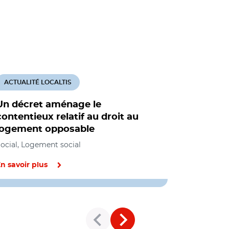
ACTUALITÉ LOCALTIS
ACTUALITÉ
Un décret aménage le
Les assoc
contentieux relatif au droit au
face la s
logement opposable
expulsion
ocial, Logement social
Social, Loge
n savoir plus
En savoir pl