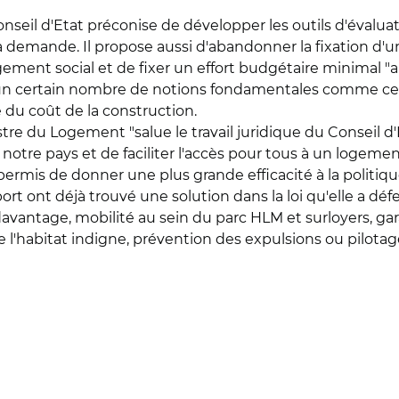
nseil d'Etat préconise de développer les outils d'évaluati
 demande. Il propose aussi d'abandonner la fixation d'u
gement social et de fixer un effort budgétaire minimal "
 un certain nombre de notions fondamentales comme cell
e du coût de la construction.
e du Logement "salue le travail juridique du Conseil d'E
otre pays et de faciliter l'accès pour tous à un logemen
permis de donner une plus grande efficacité à la politiq
ort ont déjà trouvé une solution dans la loi qu'elle a d
vantage, mobilité au sein du parc HLM et surloyers, gara
re l'habitat indigne, prévention des expulsions ou pilotag