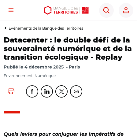
Menu
Aller
Aller
Ouvrir
Rechercher
au
au
les
contenu
menu
outils
Evénements de la Banque des Territoires
principal
principal
d'accessibilité
Datacenter : le double défi de la
souveraineté numérique et de la
transition écologique - Replay
Publié le
4 décembre 2025
Paris
Environnement, Numérique
Lancer l'impression
Partager cette page sur Facebook
Partager cette page sur Linkedin
Partager cette page sur Twitter
Partager cette page sur Co
Quels leviers pour conjuguer les impératifs de