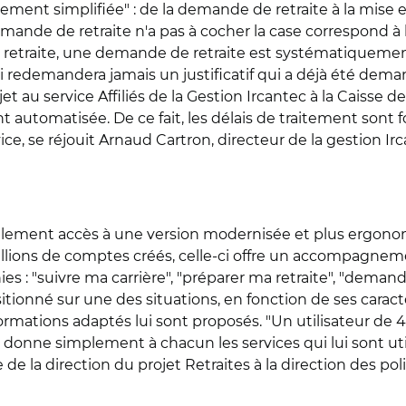
uement simplifiée" : de la demande de retraite à la mise e
ande de retraite n'a pas à cocher la case correspond à l
 retraite, une demande de retraite est systématiquement 
i redemandera jamais un justificatif qui a déjà été dem
ojet au service Affiliés de la Gestion Ircantec à la Caisse
t automatisée. De ce fait, les délais de traitement sont f
ce, se réjouit Arnaud Cartron, directeur de la gestion Ir
également accès à une version modernisée et plus ergo
millions de comptes créés, celle-ci offre un accompagnem
nies : "suivre ma carrière", "préparer ma retraite", "dema
positionné sur une des situations, en fonction de ses car
formations adaptés lui sont proposés. "Un utilisateur de 
donne simplement à chacun les services qui lui sont uti
e la direction du projet Retraites à la direction des pol