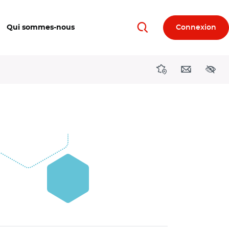
Qui sommes-nous
Connexion
Rechercher
Directions région
Contact
Acces