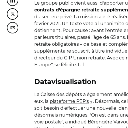
Partager cette page sur Linkedin
Le groupe public vient aussi d'apporter 
contrats d'épargne retraite supplémen
Partager cette page sur Twitter
du secteur privé. La mission a été réalis
février 2021. Un texte voté à l'unanimité 
Partager cette page sur Courriel
détiennent. Pour cause : avant l'entrée e
par leurs titulaires, passé l’âge de 65 ans.
retraite obligatoires – de base et complé
supplémentaire souscrit à titre individue
directeur du GIP Union retraite. Avec ce 
Europe", se félicite-t-il.
Datavisualisation
La Caisse des dépôts a également amél
eux, la
plateforme PEP's
. Désormais, ce
soit besoin d'effectuer une nouvelle ident
désormais numériques. "On est dans une s
voie postale", a indiqué Bérengère Varvo