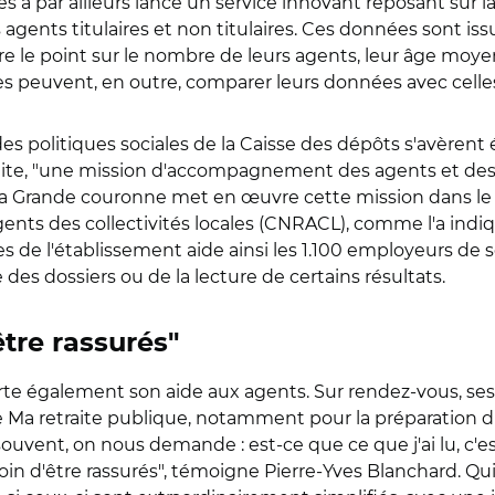
es a par ailleurs lancé un service innovant reposant sur l
 agents titulaires et non titulaires. Ces données sont 
aire le point sur le nombre de leurs agents, leur âge moyen
lles peuvent, en outre, comparer leurs données avec cel
es politiques sociales de la Caisse des dépôts s'avèrent
traite, "une mission d'accompagnement des agents et de
la Grande couronne met en œuvre cette mission dans le 
agents des collectivités locales (CNRACL), comme l'a indi
es de l'établissement aide ainsi les 1.100 employeurs de s
ie des dossiers ou de la lecture de certains résultats.
tre rassurés"
e également son aide aux agents. Sur rendez-vous, ses 
rme Ma retraite publique, notamment pour la préparation d
uvent, on nous demande : est-ce que ce que j'ai lu, c'est
oin d'être rassurés", témoigne Pierre-Yves Blanchard. Qui