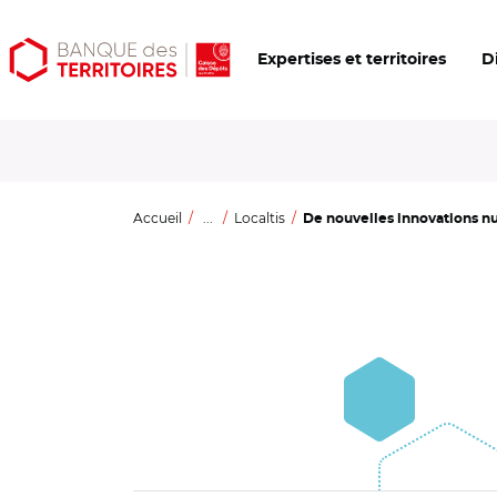
Aller
Aller
Ouvrir
Expertises et territoires
D
au
au
les
contenu
menu
outils
principal
principal
d'accessibilité
Accueil
...
Localtis
De nouvelles innovations nu