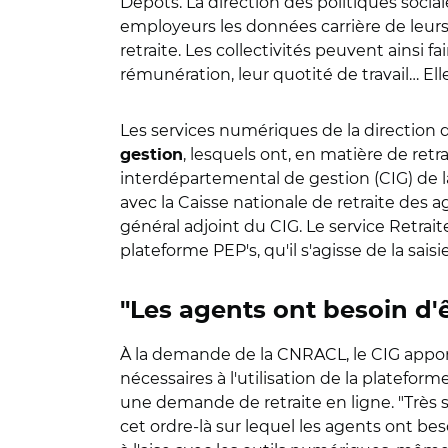
Dépôts.
La direction des politiques social
employeurs les données carrière de leurs
retraite. Les collectivités peuvent ainsi f
rémunération, leur quotité de travail… E
Les services numériques de la direction d
, lesquels ont, en matière de re
gestion
interdépartemental de gestion (CIG) de 
avec la Caisse nationale de retraite des 
général adjoint du CIG. Le service Retrait
plateforme PEP's, qu'il s'agisse de la sais
"Les agents ont besoin d'ê
À la demande de la CNRACL, le CIG apport
nécessaires à l'utilisation de la platefo
une demande de retraite en ligne. "Très so
cet ordre-là sur lequel les agents ont bes