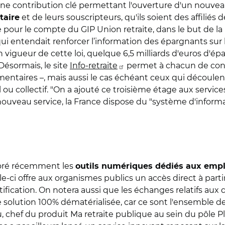
une contribution clé permettant l'ouverture d'un nouveau
et de leurs souscripteurs, qu'ils soient des affiliés
taire
ée pour le compte du GIP Union retraite, dans le but de l
qui entendait renforcer l’information des épargnants sur le
n vigueur de cette loi, quelque 6,5 milliards d'euros d'
 Désormais, le site
Info-retraite
permet à chacun de consu
mentaires –, mais aussi le cas échéant ceux qui découlent
l ou collectif. "On a ajouté ce troisième étage aux servi
nouveau service, la France dispose du "système d'informa
ioré récemment les
outils numériques dédiés aux emp
lle-ci offre aux organismes publics un accès direct à part
ification. On notera aussi que les échanges relatifs aux 
olution 100% dématérialisée, car ce sont l'ensemble de
u,
chef du produit Ma retraite publique au sein du pôle Pl