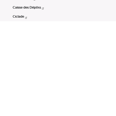
Caisse des Dépôts
Ciclade
CDC-Net
Consignations
Portail Open Data CDC
Restez connectés
LinkedIn
Youtube
Instagram
RSS
Mentions légales
CGU
Données personnelles
Accessibilité : non conforme
DSP2
Instruments financiers
Gestion des cookies