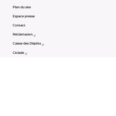
Plan du site
Espace presse
Contact
Réclamation
Caisse des Dépôts
Ciclade
CDC-Net
Consignations
Portail Open Data CDC
Restez connectés
LinkedIn
Youtube
Instagram
RSS