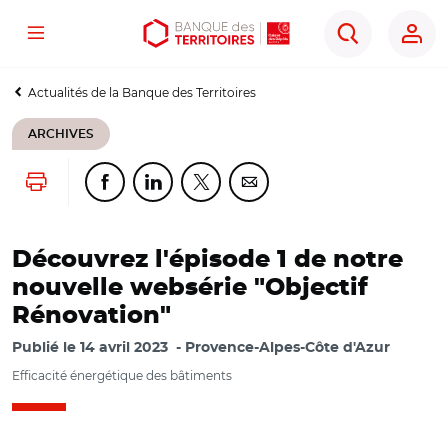
Menu
Aller
Aller
Ouvrir
Rechercher
au
au
les
contenu
menu
outils
Actualités de la Banque des Territoires
principal
principal
d'accessibilité
ARCHIVES
Lancer l'impression
Partager cette page sur Facebook
Partager cette page sur Linkedin
Partager cette page sur Twitter
Partager cette page sur Co
Découvrez l'épisode 1 de notre
nouvelle websérie "Objectif
Rénovation"
Publié le
14 avril 2023
Provence-Alpes-Côte d'Azur
Efficacité énergétique des bâtiments