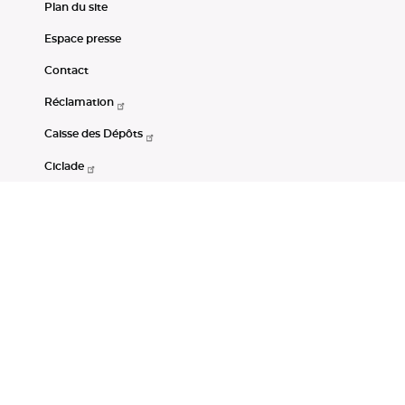
Plan du site
Espace presse
Contact
Réclamation
Caisse des Dépôts
Ciclade
CDC-Net
Consignations
Portail Open Data CDC
Restez connectés
LinkedIn
Youtube
Instagram
RSS