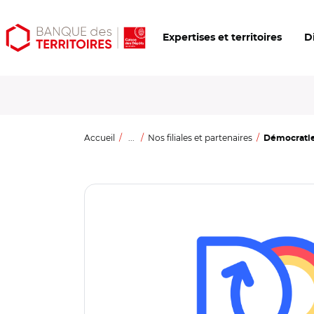
Aller
Aller
Ouvrir
Expertises et territoires
D
au
au
les
contenu
menu
outils
principal
principal
d'accessibilité
Accueil
...
Nos filiales et partenaires
Démocratie