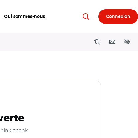
Qui sommes-nous
Connexion
Rechercher
Directions région
Contact
Acces
verte
 think-thank