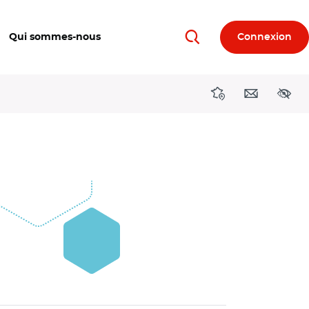
Qui sommes-nous
Connexion
Rechercher
Directions région
Contact
Acces