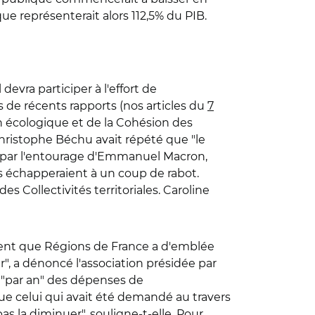
ique représenterait alors 112,5% du PIB.
devra participer à l'effort de
e récents rapports (nos articles du
7
on écologique et de la Cohésion des
Christophe Béchu avait répété que "le
rs par l'entourage d'Emmanuel Macron,
tés échapperaient à un coup de rabot.
s Collectivités territoriales. Caroline
ent que Régions de France a d'emblée
r", a dénoncé l'association présidée par
% "par an" des dépenses de
que celui qui avait été demandé au travers
as la diminuer", souligne-t-elle. Pour