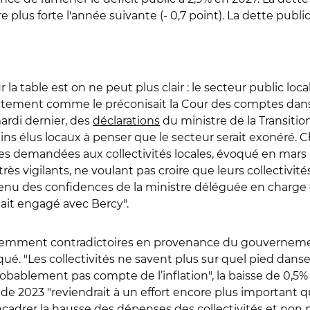
re plus forte l'année suivante (- 0,7 point). La dette publ
a table est on ne peut plus clair : le secteur public local 
tement comme le préconisait la Cour des comptes dans d
mardi dernier, des
déclarations
du ministre de la Transiti
ains élus locaux à penser que le secteur serait exonéré. 
mies demandées aux collectivités locales, évoqué en ma
rès vigilants, ne voulant pas croire que leurs collectivi
tenu des confidences de la ministre déléguée en charge de
tait engagé avec Bercy".
paremment contradictoires en provenance du gouvernem
ué. "Les collectivités ne savent plus sur quel pied danse
probablement pas compte de l’inflation", la baisse de 0,5
 de 2023 "reviendrait à un effort encore plus important 
ncadrer la hausse des dépenses des collectivités et non p