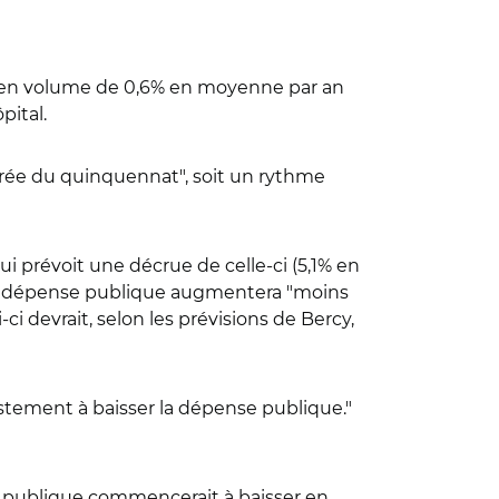
t en volume de 0,6% en moyenne par an
pital.
rée du quinquennat", soit un rythme
ui prévoit une décrue de celle-ci (5,1% en
re, la dépense publique augmentera "moins
i devrait, selon les prévisions de Bercy,
t justement à baisser la dépense publique."
tte publique commencerait à baisser en