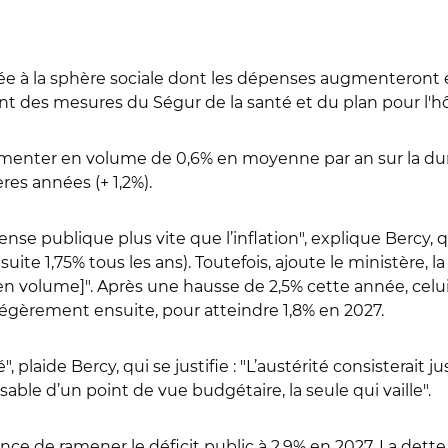
rvée à la sphère sociale dont les dépenses augmenteron
 des mesures du Ségur de la santé et du plan pour l'hô
gmenter en volume de 0,6% en moyenne par an sur la du
ères années (+ 1,2%).
se publique plus vite que l’inflation", explique Bercy, q
a suite 1,75% tous les ans). Toutefois, ajoute le ministè
en volume]". Après une hausse de 2,5% cette année, celui-c
r légèrement ensuite, pour atteindre 1,8% en 2027.
é", plaide Bercy, qui se justifie : "L’austérité consisterai
able d’un point de vue budgétaire, la seule qui vaille".
France de ramener le déficit public à 2,9% en 2027. La de