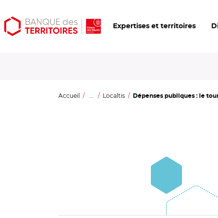
Aller
Aller
Ouvrir
Expertises et territoires
D
au
au
les
contenu
menu
outils
principal
principal
d'accessibilité
Accueil
...
Localtis
Dépenses publiques : le tour