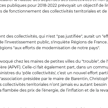
es publiques pour 2018-2022 prévoyait un objectif de limi
 de fonctionnement des collectivités territoriales et de
s collectivités, qui n'est "pas justifiée", aurait un "effe
de l’investissement public, s'inquiète Régions de France.
 régions "aux efforts de modernisation de notre pays".
é chez les maires de petites villes du "trouble", de l'"
 fédère (APVF). Celle-ci fait également part, dans un co
stres du 'pôle collectivités', c’est un nouvel effort p
it l'association présidée par le maire de Barentin, Christo
ectivités territoriales n’ont jamais eu autant besoin de s
lambée des prix de l’énergie, de l’inflation et de la reva