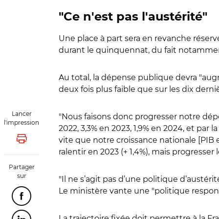
"Ce n'est pas l'austérité"
Une place à part sera en revanche rése
durant le quinquennat, du fait notamment
Au total, la dépense publique devra "au
deux fois plus faible que sur les dix derni
Lancer
"Nous faisons donc progresser notre dépen
l'impression
2022, 3,3% en 2023, 1,9% en 2024, et par l
vite que notre croissance nationale [PIB 
Lancer l'impression
ralentir en 2023 (+ 1,4%), mais progresse
Partager
sur
"Il ne s’agit pas d’une politique d’austérit
Le ministère vante une "politique respons
Partager cette page sur Facebook
La trajectoire fixée doit permettre à la 