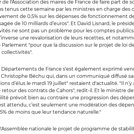
ur de l'Association des maires de France de faire part de
 tenus cette semaine par les ministres en charge des col
èvement de 0,5% sur les dépenses de fonctionnement des
agée de 10 milliards d’euros". Et David Lisnard, le présid
ités ne sont pas un problème pour les comptes publics, 
inverse une revalorisation de leurs recettes, et notamment
 le Parlement "pour que la discussion sur le projet de lo
ollectivités".
de Départements de France s'est également exprimé vendr
e Christophe Béchu qui, dans un communiqué diffusé sa
ons d’élus le mardi 19 juillet" restaient d'actualité. "Il n
s de retour des contrats de Cahors", redit-il. Et le ministre 
ilité prévoit bien au contraire une progression des dépen
 est attendu, c’est seulement une modération des dépe
% de moins que leur tendance naturelle."
Assemblée nationale le projet de programme de stabilité.