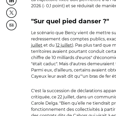
Partager cette page sur Linkedin
2026 (- 0,1 point) et se réduirait de maniè
Partager cette page sur Twitter
"Sur quel pied danser ?"
Partager cette page sur Courriel
Le scénario que Bercy vient de mettre sur l
redressement des comptes publics, exac
juillet
et du
12 juillet
). Pas plus tard que 
territoires avaient pourtant conduit cert
chiffre de 10 milliards d'euros" d'écono
"était caduc". Mais d'autres demeuraient t
Parmi eux, d'ailleurs, certains avaient ob
Cayeux leur avait dit qu'"un bras de fer é
C'est la succession de déclarations ap
critiquée, ce 22 juillet, dans un communiq
Carole Delga. "Bien qu’elle ne tiendrait 
fonctionnement des collectivités à partir
des contrats dits de Cahors qui visait à e