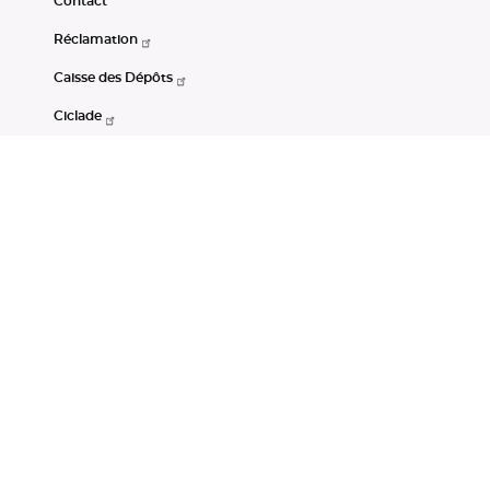
Contact
Réclamation
Caisse des Dépôts
Ciclade
CDC-Net
Consignations
Portail Open Data CDC
Restez connectés
LinkedIn
Youtube
Instagram
RSS
Mentions légales
CGU
Données personnelles
Accessibilité : non conforme
DSP2