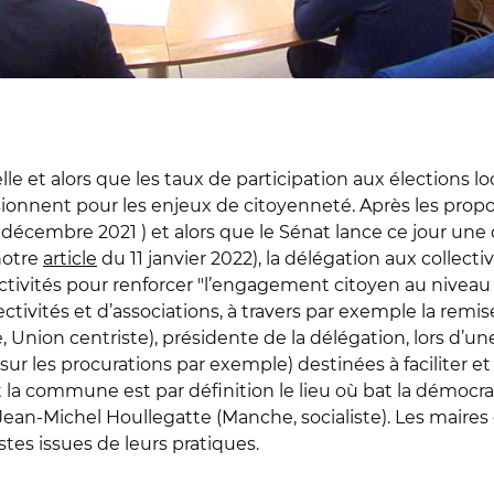
le et alors que les taux de participation aux élections loc
sionnent pour les enjeux de citoyenneté. Après les prop
décembre 2021 ) et alors que le Sénat lance ce jour une 
notre
article
du 11 janvier 2022), la délégation aux collect
ectivités pour renforcer "l’engagement citoyen au niveau l
ctivités et d’associations, à travers par exemple la remi
ine, Union centriste), présidente de la délégation, lors d
r les procurations par exemple) destinées à faciliter et 
 et la commune est par définition le lieu où bat la démoc
r Jean-Michel Houllegatte (Manche, socialiste). Les maire
stes issues de leurs pratiques.