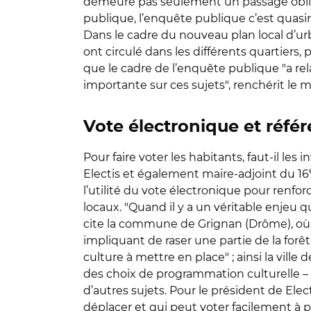
demeure pas seulement un passage obligé 
publique, l’enquête publique c’est quas
Dans le cadre du nouveau plan local d’
ont circulé dans les différents quartiers
que le cadre de l’enquête publique "a re
importante sur ces sujets", renchérit le m
Vote électronique et réfé
Pour faire voter les habitants, faut-il les
Electis et également maire-adjoint du 16
l’utilité du vote électronique pour renfo
locaux. "Quand il y a un véritable enjeu q
cite la commune de Grignan (Drôme), où 
impliquant de raser une partie de la forê
culture à mettre en place" ; ainsi la vil
des choix de programmation culturelle – l
d’autres sujets. Pour le président de Ele
déplacer et qui peut voter facilement à 