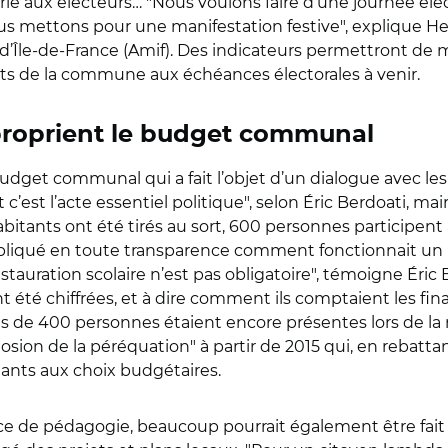
 mairie aux électeurs… "Nous voulons faire d’une journée 
mettons pour une manifestation festive", explique Her
 d’Île-de-France (Amif). Des indicateurs permettront de 
tants de la commune aux échéances électorales à venir.
proprient le budget communal
budget communal qui a fait l’objet d’un dialogue avec le
t c’est l’acte essentiel politique", selon Éric Berdoati, 
abitants ont été tirés au sort, 600 personnes participen
pliqué en toute transparence comment fonctionnait un bu
restauration scolaire n’est pas obligatoire", témoigne Éri
t été chiffrées, et à dire comment ils comptaient les fina
 de 400 personnes étaient encore présentes lors de la res
losion de la péréquation" à partir de 2015 qui, en rebattan
itants aux choix budgétaires.
cice de pédagogie, beaucoup pourrait également être fai