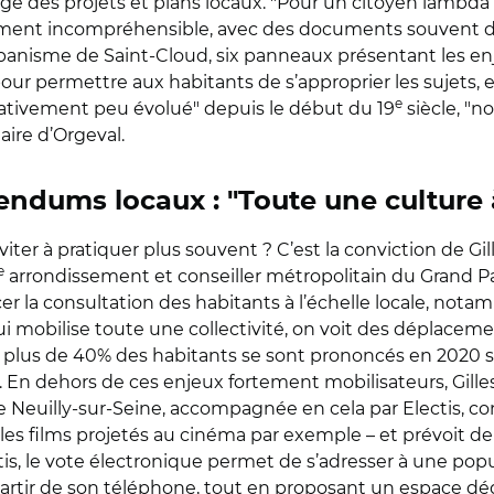
des projets et plans locaux. "Pour un citoyen lambda qu
iment incompréhensible, avec des documents souvent de
urbanisme de Saint-Cloud, six panneaux présentant le
, pour permettre aux habitants de s’approprier les sujets
e
lativement peu évolué" depuis le début du 19
siècle, "n
aire d’Orgeval.
rendums locaux : "Toute une culture 
 inviter à pratiquer plus souvent ? C’est la conviction de G
e
arrondissement et conseiller métropolitain du Grand Par
rcer la consultation des habitants à l’échelle locale, n
ui mobilise toute une collectivité, on voit des déplacemen
plus de 40% des habitants se sont prononcés en 2020 sur
t. En dehors de ces enjeux fortement mobilisateurs, Gille
le de Neuilly-sur-Seine, accompagnée en cela par Electis, 
es films projetés au cinéma par exemple – et prévoit de s
ctis, le vote électronique permet de s’adresser à une pop
partir de son téléphone, tout en proposant un espace dé