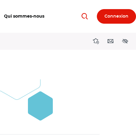
Qui sommes-nous
Connexion
Rechercher
Directions région
Contact
Acces