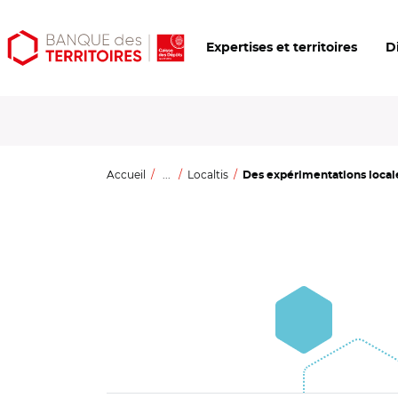
Aller
Aller
Ouvrir
Expertises et territoires
D
au
au
les
contenu
menu
outils
principal
principal
d'accessibilité
Accueil
...
Localtis
Des expérimentations locales