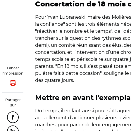
Concertation de 18 mois o
Pour Yvan Lubraneski, maire des Molières 
la confiance" sont les trois éléments néce
"réactiver le nombre et le temps", de "dé
trancher sur la question des rythmes scol
demi), un comité réunissant des élus, d
concertation, et l’intervention d’une chr
temps scolaire et périscolaire sur quatr
parents. "En 18 mois, il s’est passé tota
Lancer
pu être fait à cette occasion", souligne 
l'impression
des quatre jours.
Lancer l'impression
Mettre en avant l’exemplar
Partager
sur
Du temps, il en faut aussi pour s’attaquer
actuellement d’actionner plusieurs leviers
Partager cette page sur Facebook
marchés, pour parler de leur engagement –,