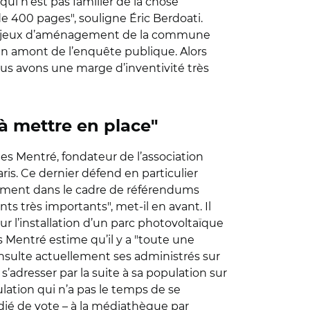
i n’est pas familier de la chose
 400 pages", souligne Éric Berdoati.
s enjeux d’aménagement de la commune
, en amont de l’enquête publique. Alors
ous avons une marge d’inventivité très
à mettre en place"
illes Mentré, fondateur de l’association
is. Ce dernier défend en particulier
otamment dans le cadre de référendums
ts très importants", met-il en avant. Il
 l’installation d’un parc photovoltaïque
s Mentré estime qu’il y a "toute une
consulte actuellement ses administrés sur
’adresser par la suite à sa population sur
ulation qui n’a pas le temps de se
dié de vote – à la médiathèque par