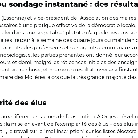
u sondage instantané : des résulta
(Essonne) et vice-président de l’Association des maires 
ssaires à une pratique effective de la démocratie locale,
cider dans une large table" plutôt qu’à quelques-uns sur 
aires (retour à la semaine des quatre jours ou maintien 
es parents, des professeurs et des agents communaux a 
onobiologiste, les parties prenantes ont donné leur acco
e jours et demi, malgré les réticences initiales des ens
lement autre chose, et même un résultat inverse à l’insta
le maire des Molières, alors que la très grande majorité
ité des élus
 aux différentes racines de l’abstention. À Orgeval (Yvelin
 : la mise en avant de l’exemplarité des élus – des élus i
 le travail sur la "mal-inscription" sur les listes électo