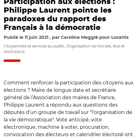
Participation aux élections :
Philippe Laurent pointe les
paradoxes du rapport des
Français à la démocratie
Publié le
11 juin 2021
par
Caroline Megglé pour Localtis
Citoyenneté et services au public, Organisation territoriale, élus et
institutions
Comment renforcer la participation des citoyens aux
élections ? Maire de longue date et secrétaire
général de l’Association des maires de France,
Philippe Laurent a répondu aux questions des
députés d’un groupe de travail sur "l’organisation de
la vie démocratique". Vote anticipé, vote
électronique, machine à voter, procuration,
convocation des électeurs et calendrier électoral ont
© Capture vidéo Assemblée nationale/ Audition de