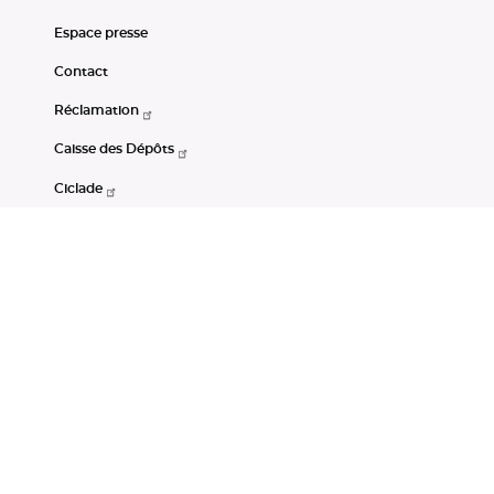
Espace presse
Contact
Réclamation
Caisse des Dépôts
Ciclade
CDC-Net
Consignations
Portail Open Data CDC
Restez connectés
LinkedIn
Youtube
Instagram
RSS