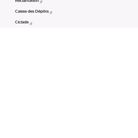
Réclamation
Caisse des Dépôts
Ciclade
CDC-Net
Consignations
Portail Open Data CDC
Restez connectés
LinkedIn
Youtube
Instagram
RSS
Mentions légales
CGU
Données personnelles
Accessibilité : non conforme
DSP2
Instruments financiers
Gestion des cookies