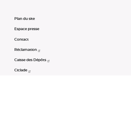
Plan du site
Espace presse
Contact
Réclamation
Caisse des Dépôts
Ciclade
CDC-Net
Consignations
Portail Open Data CDC
Restez connectés