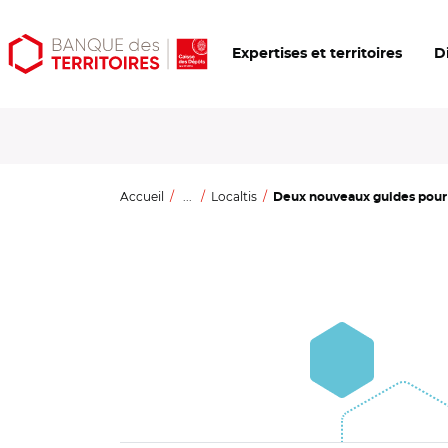
Aller
Aller
Ouvrir
Expertises et territoires
D
au
au
les
contenu
menu
outils
principal
principal
d'accessibilité
Accueil
...
Localtis
Deux nouveaux guides pour l