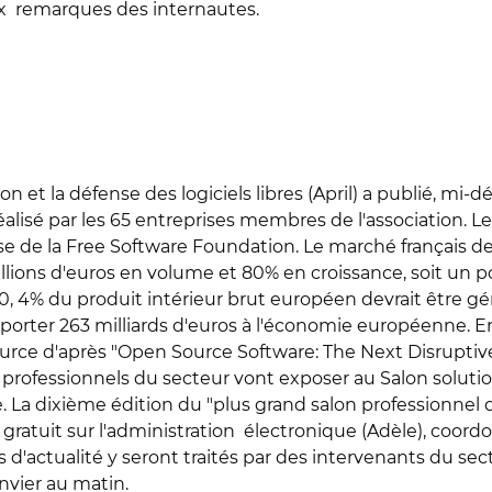
x remarques des internautes.
on et la défense des logiciels libres (April) a publié, mi-
éalisé par les 65 entreprises membres de l'association. 
de la Free Software Foundation. Le marché français des 
llions d'euros en volume et 80% en croissance, soit un
 4% du produit intérieur brut européen devrait être génér
apporter 263 milliards d'euros à l'économie européenne. E
rce d'après "Open Source Software: The Next Disruptive 
 professionnels du secteur vont exposer au Salon soluti
e. La dixième édition du "plus grand salon professionnel
atuit sur l'administration électronique (Adèle), coordo
d'actualité y seront traités par des intervenants du secteu
nvier au matin.