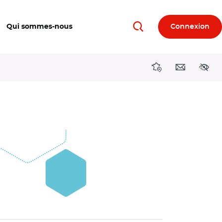
Qui sommes-nous
Connexion
Rechercher
Directions région
Contact
Acces