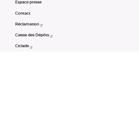
Espace presse
Contact
Réclamation
Caisse des Dépôts
Ciclade
CDC-Net
Consignations
Portail Open Data CDC
Restez connectés
LinkedIn
Youtube
Instagram
RSS