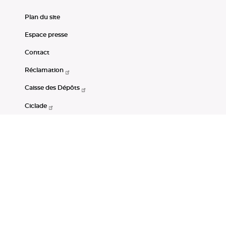
Plan du site
Espace presse
Contact
Réclamation
Caisse des Dépôts
Ciclade
CDC-Net
Consignations
Portail Open Data CDC
Restez connectés
LinkedIn
Youtube
Instagram
RSS