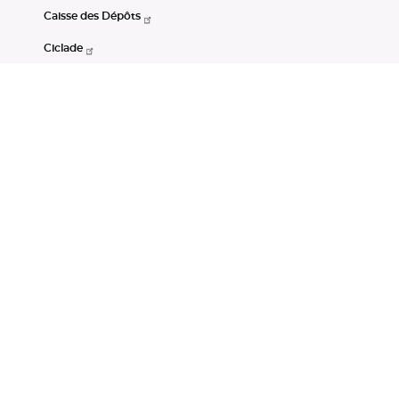
Caisse des Dépôts
Ciclade
CDC-Net
Consignations
Portail Open Data CDC
Restez connectés
LinkedIn
Youtube
Instagram
RSS
Mentions légales
CGU
Données personnelles
Accessibilité : non conforme
DSP2
Instruments financiers
Gestion des cookies
© Banque des Territoires 2026. Tous droits réservés.