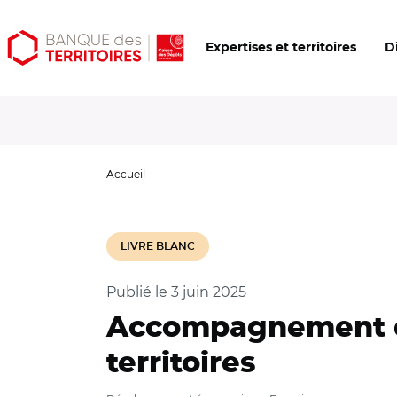
Aller
Aller
Ouvrir
Expertises et territoires
D
au
au
les
contenu
menu
outils
principal
principal
d'accessibilité
Accueil
LIVRE BLANC
Publié le
3 juin 2025
Accompagnement d
territoires