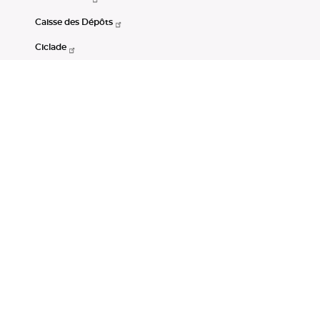
Caisse des Dépôts
Ciclade
CDC-Net
Consignations
Portail Open Data CDC
Restez connectés
LinkedIn
Youtube
Instagram
RSS
Mentions légales
CGU
Données personnelles
Accessibilité : non conforme
DSP2
Instruments financiers
Gestion des cookies