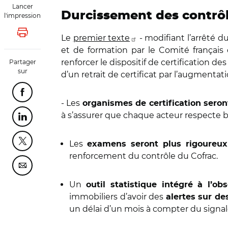
Lancer
Durcissement des contrôl
l'impression
Lancer l'impression
Le
premier texte
- modifiant l’arrêté du
et de formation par le Comité français 
renforcer le dispositif de certification de
Partager
sur
d’un retrait de certificat par l’augmenta
Partager cette page sur Facebook
- Les
organismes de certification seron
à s’assurer que chaque acteur respecte bi
Partager cette page sur Linkedin
Les
Partager cette page sur Twitter
examens seront plus rigoureux
renforcement du contrôle du Cofrac.
Partager cette page sur Courriel
Un
outil statistique intégré à l’
immobiliers d’avoir des
alertes sur d
un délai d’un mois à compter du signa