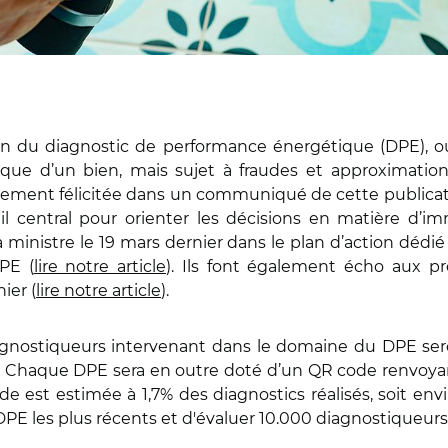
son du diagnostic de performance énergétique (DPE), o
que d’un bien, mais sujet à fraudes et approximations
tement félicitée dans un communiqué de cette publicati
il central pour orienter les décisions en matière d’i
a ministre le 19 mars dernier dans le plan d’action déd
PE (
lire notre article
). Ils font également écho aux p
ier (
lire notre article
).
diagnostiqueurs intervenant dans le domaine du DPE se
on. Chaque DPE sera en outre doté d’un QR code renvoy
fraude est estimée à 1,7% des diagnostics réalisés, soit e
de DPE les plus récents et d'évaluer 10.000 diagnostiqueur