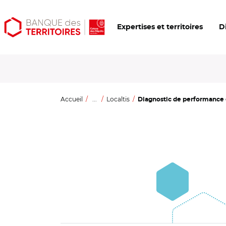
Aller
Aller
Ouvrir
Expertises et territoires
D
au
au
les
contenu
menu
outils
principal
principal
d'accessibilité
Accueil
...
Localtis
Diagnostic de performance é