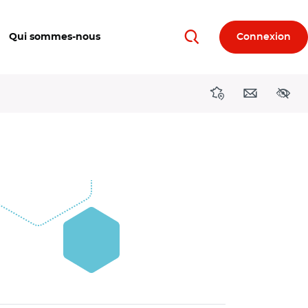
Qui sommes-nous
Connexion
Rechercher
Directions région
Contact
Acces