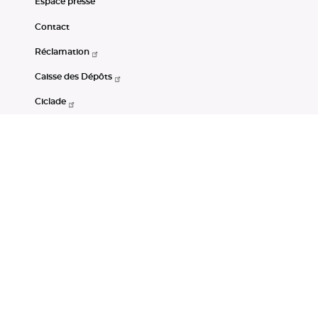
Espace presse
Contact
Réclamation
Caisse des Dépôts
Ciclade
CDC-Net
Consignations
Portail Open Data CDC
Restez connectés
LinkedIn
Youtube
Instagram
RSS