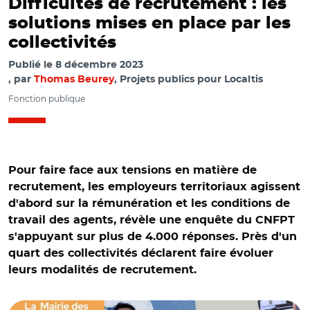
Difficultés de recrutement : les
solutions mises en place par les
collectivités
Publié le
8 décembre 2023
par
Thomas Beurey
, Projets publics pour Localtis
Fonction publique
Pour faire face aux tensions en matière de
recrutement, les employeurs territoriaux agissent
d'abord sur la rémunération et les conditions de
travail des agents, révèle une enquête du CNFPT
s'appuyant sur plus de 4.000 réponses. Près d'un
quart des collectivités déclarent faire évoluer
leurs modalités de recrutement.
© @WenPaysdeCraon, @MollkirchInfos, @ufrstaps_dijon,
@Toulouse, @velizy, @VilledeVaujours et @mairie6_8