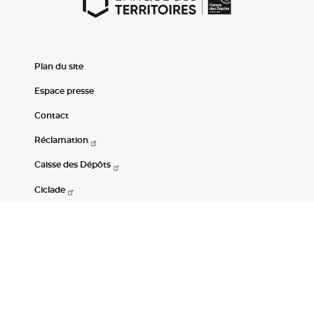
Plan du site
Espace presse
Contact
Réclamation
Caisse des Dépôts
Ciclade
CDC-Net
Consignations
Portail Open Data CDC
Restez connectés