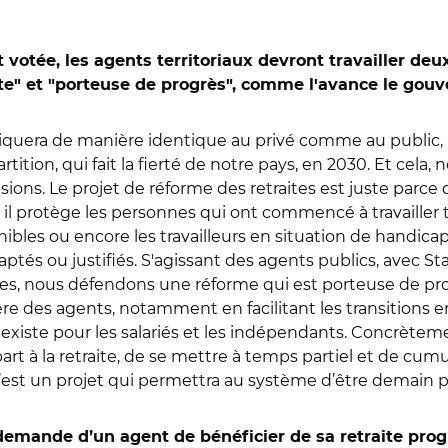
st votée, les agents territoriaux devront travailler de
ste" et "porteuse de progrès", comme l'avance le gou
pliquera de manière identique au privé comme au public, 
rtition, qui fait la fierté de notre pays, en 2030. Et cela
sions. Le projet de réforme des retraites est juste parce
, il protège les personnes qui ont commencé à travailler t
énibles ou encore les travailleurs en situation de handic
aptés ou justifiés. S'agissant des agents publics, avec Sta
es, nous défendons une réforme qui est porteuse de progr
 des agents, notamment en facilitant les transitions em
ui existe pour les salariés et les indépendants. Concrètem
part à la retraite, de se mettre à temps partiel et de cum
’est un projet qui permettra au système d’être demain pl
 demande d’un agent de bénéficier de sa retraite prog