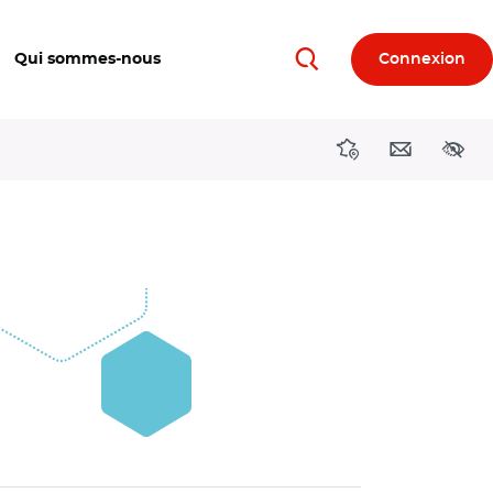
Qui sommes-nous
Connexion
Rechercher
Directions région
Contact
Acces