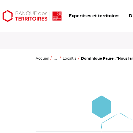
Aller
Aller
Ouvrir
Expertises et territoires
D
au
au
les
contenu
menu
outils
principal
principal
d'accessibilité
Accueil
...
Localtis
Dominique Faure : "Nous lan