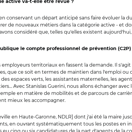
e active va-t-elle être revue ?
n conservant un départ anticipé sans faire évoluer la du
ntrer de nouveaux métiers dans la catégorie active - et do
avons considéré que, telles qu'elles existent aujourd'hui, 
 publique le compte professionnel de prévention (C2P) 
s employeurs territoriaux en fassent la demande. Il s'agit 
s, que ce soit en termes de maintien dans l'emploi ou de
des espaces verts, les assistantes maternelles, les agents
iers… Avec Stanislas Guerini, nous allons échanger avec 
ar exemple en matière de mobilités et de parcours de car
ent mieux les accompagner.
e en Haute-Garonne, NDLR] dont j'ai été la maire jusqu'e
nts, en ouvrant systématiquement tous les postes en in
eu cinq ou six candidatures de la part d'agents de la co