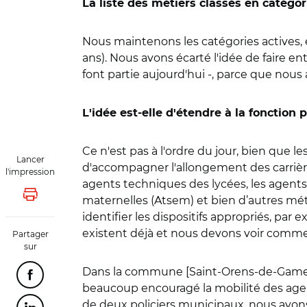
La liste des métiers classés en catégori
Nous maintenons les catégories actives, e
ans). Nous avons écarté l'idée de faire e
font partie aujourd'hui -, parce que nous 
L'idée est-elle d'étendre à la fonction
Ce n'est pas à l'ordre du jour, bien que le
Lancer
d'accompagner l'allongement des carrière
l'impression
agents techniques des lycées, les agents 
Lancer l'impression
maternelles (Atsem) et bien d’autres mét
identifier les dispositifs appropriés, p
existent déjà et nous devons voir comm
Partager
sur
Dans la commune [Saint-Orens-de-Gamevill
Partager cette page sur Facebook
beaucoup encouragé la mobilité des age
de deux policiers municipaux, nous avons 