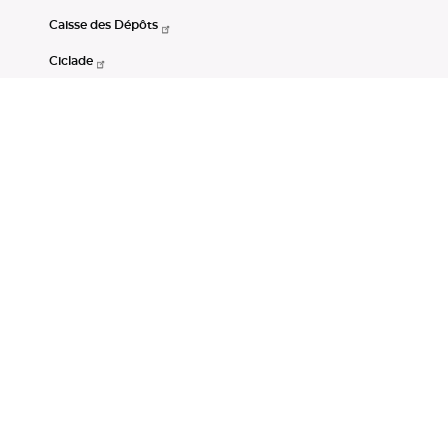
Caisse des Dépôts
Ciclade
CDC-Net
Consignations
Portail Open Data CDC
Restez connectés
LinkedIn
Youtube
Instagram
RSS
Mentions légales
CGU
Données personnelles
Accessibilité : non conforme
DSP2
Instruments financiers
Gestion des cookies