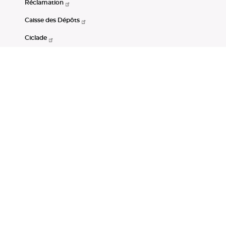
Réclamation
Caisse des Dépôts
Ciclade
CDC-Net
Consignations
Portail Open Data CDC
Restez connectés
LinkedIn
Youtube
Instagram
RSS
Mentions légales
CGU
Données personnelles
Accessibilité : non conforme
DSP2
Instruments financiers
Gestion des cookies