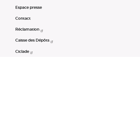
Espace presse
Contact
Réclamation
Caisse des Dépôts
Ciclade
CDC-Net
Consignations
Portail Open Data CDC
Restez connectés
LinkedIn
Youtube
Instagram
RSS