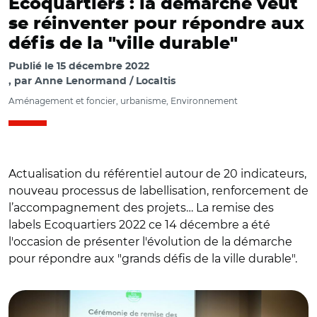
Ecoquartiers : la démarche veut
se réinventer pour répondre aux
défis de la "ville durable"
Publié le
15 décembre 2022
par
Anne Lenormand / Localtis
Aménagement et foncier, urbanisme, Environnement
Actualisation du référentiel autour de 20 indicateurs,
nouveau processus de labellisation, renforcement de
l’accompagnement des projets… La remise des
labels Ecoquartiers 2022 ce 14 décembre a été
l'occasion de présenter l'évolution de la démarche
pour répondre aux "grands défis de la ville durable".
© Ministère de la transition écologique/ Les lauréats
EcoQuartiers 2022