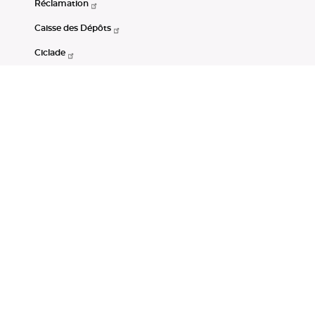
Réclamation
Caisse des Dépôts
Ciclade
CDC-Net
Consignations
Portail Open Data CDC
Restez connectés
LinkedIn
Youtube
Instagram
RSS
Mentions légales
CGU
Données personnelles
Accessibilité : non conforme
DSP2
Instruments financiers
Gestion des cookies