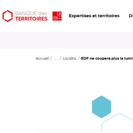
Aller
Aller
Ouvrir
Expertises et territoires
D
au
au
les
contenu
menu
outils
principal
principal
d'accessibilité
Accueil
...
Localtis
EDF ne coupera plus la lumi