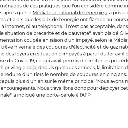
 ménages de ces pratiques que l'on considère comme indi
s après que le
Médiateur national de l'énergie
a pris p
aires et alors que les prix de l'énergie ont flambé au cours
 à internet, ni au téléphone. Il n'est pas acceptable, d
e situation de précarité et de pauvreté", avait plaidé Ol
imentation coupée en raison d'un impayé, selon le Média
rêve hivernale des coupures d'électricité et de gaz natu
 des foyers en situation d'impayés à partir du 1er avril pr
rise du Covid-19, ce qui avait permis de limiter les proc
 privilégie déjà, depuis quelques années, la limitation
s de réduire d'un tiers le nombre de coupures en cinq ans.
ller depuis plus d'un an sur le même principe. "Nous avo
s encourageants. Nous travaillons donc pour déployer c
rnale", a indiqué une porte-parole à l'AFP.