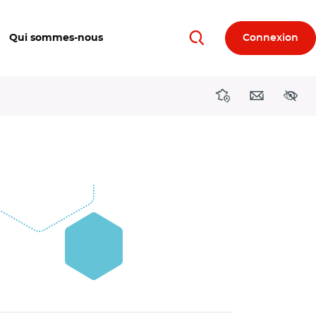
Qui sommes-nous
Connexion
Rechercher
Directions région
Contact
Acces