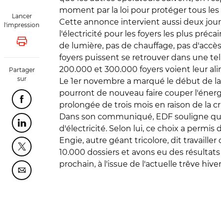
moment par la loi pour protéger tous les
Lancer
Cette annonce intervient aussi deux jour
l'impression
l'électricité pour les foyers les plus préc
Lancer l'impression
de lumière, pas de chauffage, pas d'accès
foyers puissent se retrouver dans une tell
200.000 et 300.000 foyers voient leur al
Partager
sur
Le 1er novembre a marqué le début de la t
pourront de nouveau faire couper l'énergie
Partager cette page sur Facebook
prolongée de trois mois en raison de la c
Dans son communiqué, EDF souligne qu'il
Partager cette page sur Linkedin
d'électricité. Selon lui, ce choix a permi
Engie, autre géant tricolore, dit travai
Partager cette page sur Twitter
10.000 dossiers et avons eu des résultat
prochain, à l'issue de l'actuelle trêve hive
Partager cette page sur Courriel